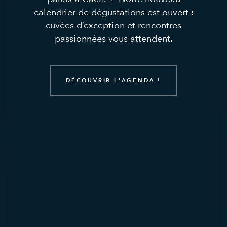
Caen
&
Deauville
calendrier de dégustations est ouvert :
cuvées d’exception et rencontres
passionnées vous attendent.
Partager le meilleur avec
simplicité
et
convivialité
.
DÉCOUVRIR L'AGENDA !
DÉCOUVRIR NOS PRODUITS