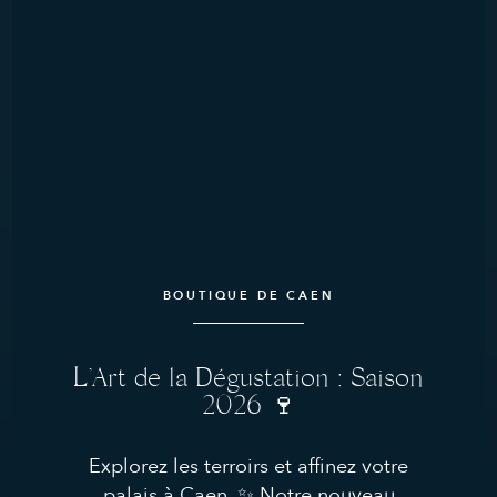
BOUTIQUE DE CAEN
BIENVENUE AUX ACCORDS PARFAITS
Cave à vin et
L’Art de la Dégustation : Saison
2026 🍷
Épicerie fine
à
Explorez les terroirs et affinez votre
palais à Caen. ✨ Notre nouveau