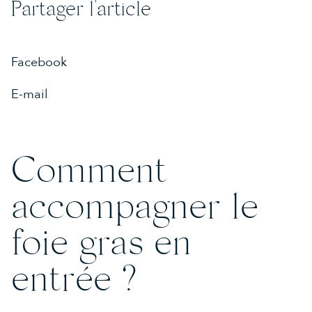
Partager l'article
DEAUVILLE
02 31 81 42 42
Facebook
CAEN
02 31 94 58 03
E-mail
Comment
accompagner le
foie gras en
entrée ?