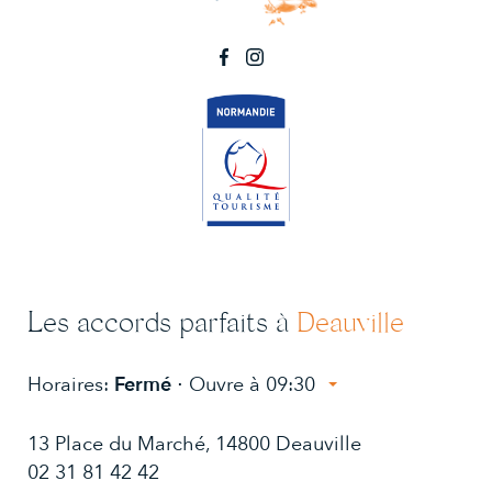
Les accords parfaits à
Deauville
Horaires:
Fermé
⋅ Ouvre à 09:30
Lundi:
10:00 - 13:30, 14:30 - 19:00
13 Place du Marché, 14800 Deauville
Mardi:
10:00 - 13:30, 14:30 - 19:00
Mercredi:
02 31 81 42 42
10:00 - 13:30, 14:30 - 19:00