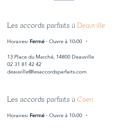
Les accords parfaits à
Deauville
Horaires:
Fermé
⋅ Ouvre à 10:00
Lundi:
10:00 - 13:30, 14:30 - 19:00
13 Place du Marché, 14800 Deauville
Mardi:
10:00 - 13:30, 14:30 - 19:00
Mercredi:
02 31 81 42 42
10:00 - 13:30, 14:30 - 19:00
10:00 - 13:30, 14:30 - 19:00
Jeudi:
deauville@lesaccordsparfaits.com
Vendredi:
09:30 - 13:30, 14:30 - 19:30
Samedi:
09:30 - 13:30, 14:30 - 19:30
Dimanche:
10:00 - 13:30, 14:30 - 19:00
Les accords parfaits à
Caen
Horaires:
Fermé
⋅ Ouvre à 10:00
Lundi:
14:00 - 19:00