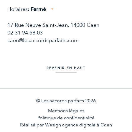
Horaires:
Fermé
Lundi:
14:00 - 19:00
17 Rue Neuve Saint-Jean, 14000 Caen
Mardi:
10:00 - 13:00, 14:00 - 19:00
Mercredi:
02 31 94 58 03
10:00 - 13:00, 14:00 - 19:00
Jeudi:
10:00 - 13:00, 14:00 - 19:00
caen@lesaccordsparfaits.com
Vendredi:
10:00 - 13:00, 14:00 - 19:30
Samedi:
09:30 - 19:30
10:00 - 13:00
Dimanche:
REVENIR EN HAUT
© Les accords parfaits 2026
Mentions légales
Politique de confidentialité
Réalisé par
Wesign agence digitale à Caen