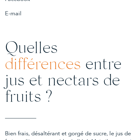
DEAUVILLE
02 31 81 42 42
E-mail
CAEN
02 31 94 58 03
Quelles
différences
entre
jus et nectars de
fruits ?
Bien frais, désaltérant et gorgé de sucre, le jus de