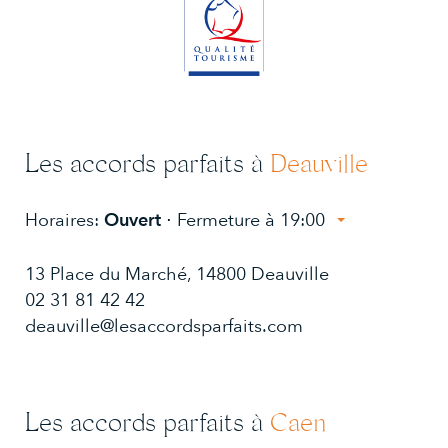
Les accords parfaits à
Deauville
Horaires:
Ouvert
⋅ Fermeture à 19:00
Lundi:
10:00 - 13:30, 14:30 - 19:00
13 Place du Marché, 14800 Deauville
Mardi:
10:00 - 13:30, 14:30 - 19:00
Mercredi:
02 31 81 42 42
10:00 - 13:30, 14:30 - 19:00
Jeudi:
10:00 - 13:30, 14:30 - 19:00
deauville@lesaccordsparfaits.com
Vendredi:
09:30 - 13:30, 14:30 - 19:30
Samedi:
09:30 - 13:30, 14:30 - 19:30
10:00 - 13:30, 14:30 - 19:00
Dimanche:
Les accords parfaits à
Caen