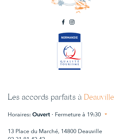
Les accords parfaits à
Deauville
Horaires:
Ouvert
⋅ Fermeture à 19:30
Lundi:
10:00 - 13:30, 14:30 - 19:00
13 Place du Marché, 14800 Deauville
Mardi:
10:00 - 13:30, 14:30 - 19:00
Mercredi:
10:00 - 13:30, 14:30 - 19:00