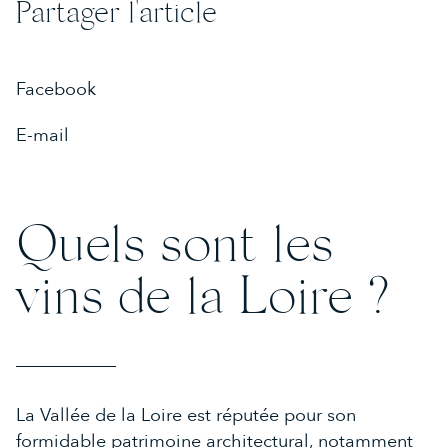
Partager l'article
DEAUVILLE
02 31 81 42 42
Facebook
CAEN
02 31 94 58 03
E-mail
Quels sont les
vins de la Loire ?
La Vallée de la Loire est réputée pour son
formidable patrimoine architectural, notamment