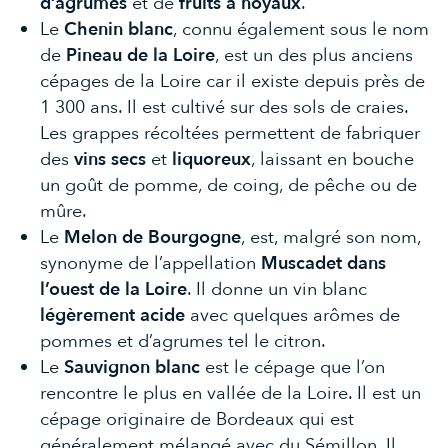
d’agrumes
et de
fruits à noyaux
.
Le
Chenin blanc
, connu également sous le nom
de
Pineau de la
Loire
, est un des plus anciens
cépages de la Loire car il existe depuis près de
1 300 ans. Il est cultivé sur des sols de craies.
Les grappes récoltées permettent de fabriquer
des
vins
secs
et
liquoreux
, laissant en bouche
un goût de pomme, de coing, de pêche ou de
mûre.
Le
Melon de Bourgogne
, est, malgré son nom,
synonyme de l’appellation
Muscadet dans
l’ouest de la Loire
. Il donne un vin blanc
légèrement acide
avec quelques arômes de
pommes et d’agrumes tel le citron.
Le
Sauvignon blanc
est le cépage que l’on
rencontre le plus en vallée de la Loire. Il est un
cépage originaire de Bordeaux qui est
généralement mélangé avec du Sémillon. Il